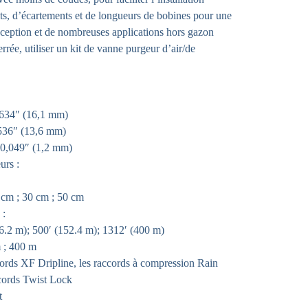
, d’écartements et de longueurs de bobines pour une
ception et de nombreuses applications hors gazon
errée, utiliser un kit de vanne purgeur d’air/de
0,634″ (16,1 mm)
0,536″ (13,6 mm)
: 0,049″ (1,2 mm)
urs :
 cm ; 30 cm ; 50 cm
 :
76.2 m); 500′ (152.4 m); 1312′ (400 m)
 ; 400 m
ccords XF Dripline, les raccords à compression Rain
ccords Twist Lock
t