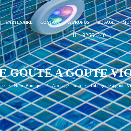
PARTENAIRE
CONTACT
À PROPOS
DOSAGE
MO
92664240
E GOUTE A GOUTE VI
me
Notre Boutique
Arrosage Jardin
Tube goute a goute Vi