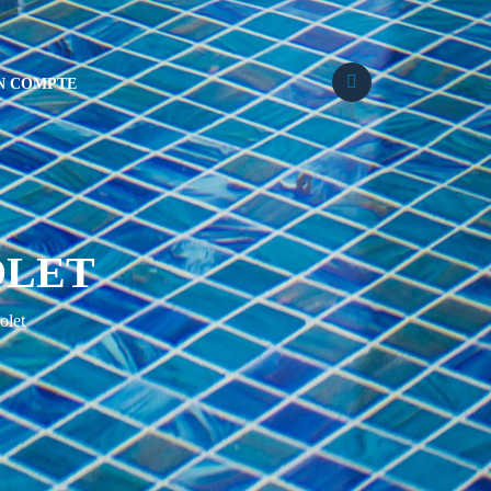
N COMPTE
OLET
olet