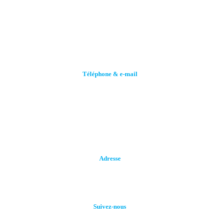
Téléphone & e-mail
Call (+216) 70 258 859
Call (+216)92664240
stge@planet.tn
Adresse
Rue de Tozeur Lot N° 32, Z. I. MGHIRA III, 2082
Suivez-nous