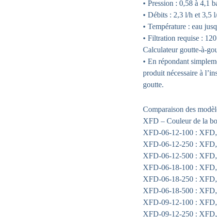
• Pression : 0,58 à 4,1 b
• Débits : 2,3 l/h et 3,5 l
• Température : eau jus
• Filtration requise : 12
Calculateur goutte-à-gou
• En répondant simplemen
produit nécessaire à l’in
goutte.
Comparaison des modèl
XFD – Couleur de la bob
XFD-06-12-100 : XFD, 2
XFD-06-12-250 : XFD, 2
XFD-06-12-500 : XFD, 2
XFD-06-18-100 : XFD, 2
XFD-06-18-250 : XFD, 2
XFD-06-18-500 : XFD, 2
XFD-09-12-100 : XFD, 3
XFD-09-12-250 : XFD, 3