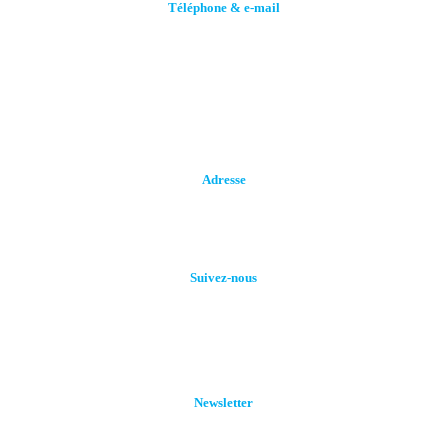
Téléphone & e-mail
Call (+216) 70 258 859
Call (+216)92664240
stge@planet.tn
Adresse
Rue de Tozeur Lot N° 32, Z. I. MGHIRA III, 2082
Suivez-nous
Newsletter