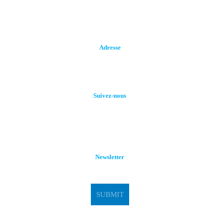
Call (+216)92664240
stge@planet.tn
Adresse
Rue de Tozeur Lot N° 32, Z. I. MGHIRA III, 2082
Suivez-nous
Newsletter
SUBMIT
Powered by
BeeStudio Communication