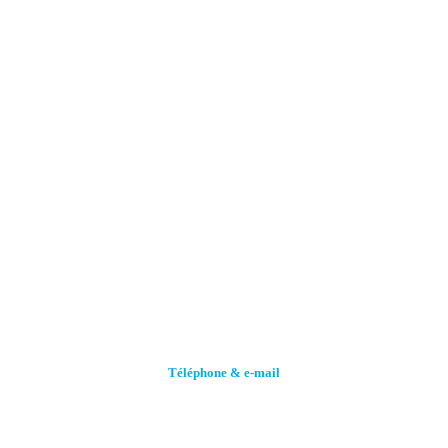
Téléphone & e-mail
Call (+216) 70 258 859