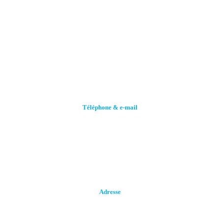
Téléphone & e-mail
Call (+216) 70 258 859
Call (+216)92664240
stge@planet.tn
Adresse
Rue de Tozeur Lot N° 32, Z. I. MGHIRA III, 2082