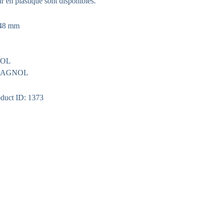
r en plastique sont disponibles.
48 mm
OOL
PAGNOL
oduct ID:
1373