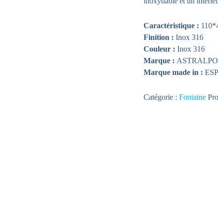
inoxydable et un intérieu
Caractéristique :
110*
Finition :
Inox 316
Couleur :
Inox 316
Marque :
ASTRALP
Marque made in :
ES
Catégorie :
Fontaine
Pr