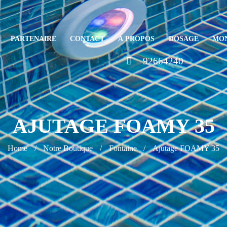
PARTENAIRE
CONTACT
À PROPOS
DOSAGE
MO
92664240
AJUTAGE FOAMY 35
Home
Notre Boutique
Fontaine
Ajutage FOAMY 35